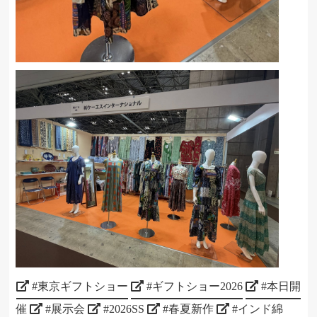
#東京ギフトショー
#ギフトショー2026
#本日開
催
#展示会
#2026SS
#春夏新作
#インド綿