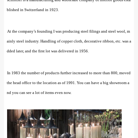
schlittler is a manufacturing and wholesale company of interior goods esta
blished in Switzerland in 1923.
At the company’s founding I was producing steel filings and steel wool, m
ainly steel industry. Handling of copper cloth, decorative ribbon, etc. was a
dded later, and the first lot was delivered in 1956.
In 1983 the number of products further increased to more than 800, moved
the head office to the location as of 1991. You can have a big showroom a
nd you can see a lot of items even now.