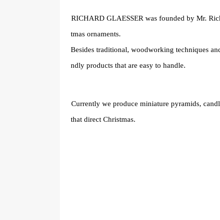
RICHARD GLAESSER was founded by Mr. Richard 
tmas ornaments.
Besides traditional, woodworking techniques and t
ndly products that are easy to handle.
Currently we produce miniature pyramids, cand
that direct Christmas.